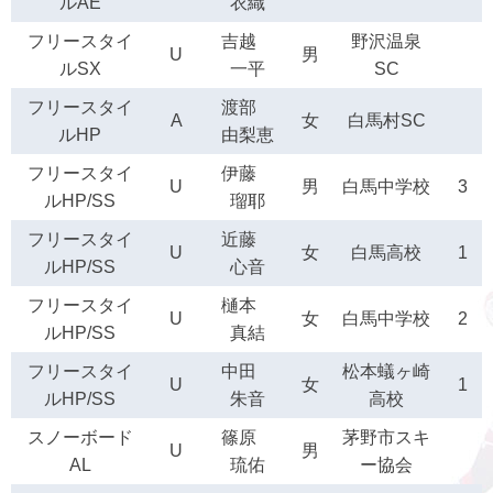
ルAE
衣織
フリースタイ
吉越
野沢温泉
U
男
ルSX
一平
SC
フリースタイ
渡部
A
女
白馬村SC
ルHP
由梨恵
フリースタイ
伊藤
U
男
白馬中学校
3
ルHP/SS
瑠耶
フリースタイ
近藤
U
女
白馬高校
1
ルHP/SS
心音
フリースタイ
樋本
U
女
白馬中学校
2
ルHP/SS
真結
フリースタイ
中田
松本蟻ヶ崎
U
女
1
ルHP/SS
朱音
高校
スノーボード
篠原
茅野市スキ
U
男
AL
琉佑
ー協会