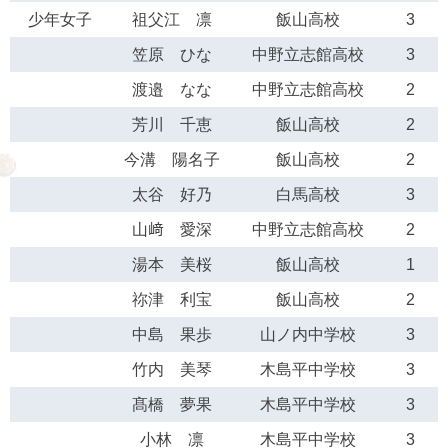
少年女子
祖父江 凛
飯山高校
3
笠原 ひな
中野立志館高校
3
渡邉 なな
中野立志館高校
2
芳川 千恵
飯山高校
2
今溝 陽名子
飯山高校
2
太谷 好乃
白馬高校
3
山﨑 愛深
中野立志館高校
2
湯本 美桜
飯山高校
1
祢津 利宝
飯山高校
2
中島 果歩
山ノ内中学校
3
竹内 美琴
木島平中学校
3
髙橋 夢果
木島平中学校
3
小林 凛
木島平中学校
3