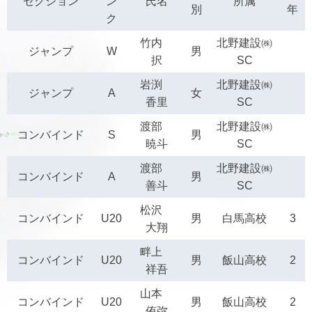
セクション
ン
氏名
所属
別
年
ク
竹内
北野建設㈱
ジャンプ
W
男
択
SC
岩渕
北野建設㈱
ジャンプ
A
女
香里
SC
渡部
北野建設㈱
コンバインド
S
男
暁斗
SC
渡部
北野建設㈱
コンバインド
A
男
善斗
SC
松沢
コンバインド
U20
男
白馬高校
3
大翔
畔上
コンバインド
U20
男
飯山高校
2
祥吾
山本
コンバインド
U20
男
飯山高校
2
侑弥