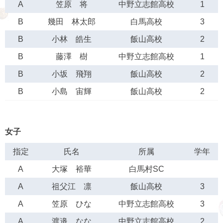
A
笠原 将
中野立志館高校
1
B
幾田 林太郎
白馬高校
3
B
小林 皓生
飯山高校
2
B
藤澤 樹
中野立志館高校
1
B
小坂 飛翔
飯山高校
2
B
小島 宙輝
飯山高校
2
女子
指定
氏名
所属
学年
A
大塚 裕華
白馬村SC
A
祖父江 凛
飯山高校
3
A
笠原 ひな
中野立志館高校
3
A
渡邉 なな
中野立志館高校
2