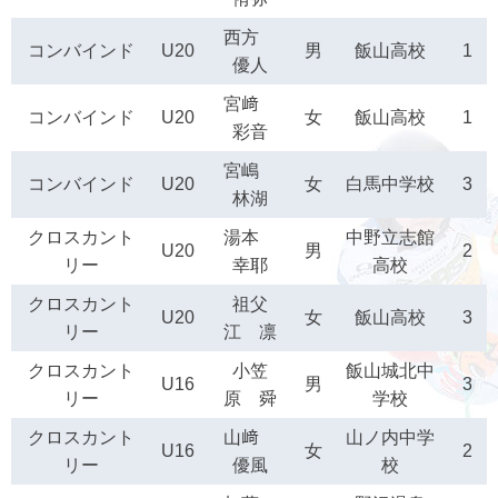
西方
コンバインド
U20
男
飯山高校
1
優人
宮﨑
コンバインド
U20
女
飯山高校
1
彩音
宮嶋
コンバインド
U20
女
白馬中学校
3
林湖
クロスカント
湯本
中野立志館
U20
男
2
リー
幸耶
高校
クロスカント
祖父
U20
女
飯山高校
3
リー
江 凛
クロスカント
小笠
飯山城北中
U16
男
3
リー
原 舜
学校
クロスカント
山﨑
山ノ内中学
U16
女
2
リー
優風
校