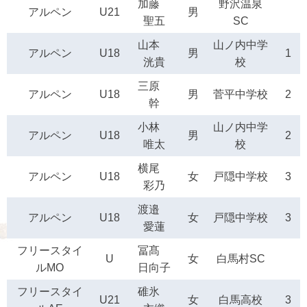
加藤
野沢温泉
アルペン
U21
男
聖五
SC
山本
山ノ内中学
アルペン
U18
男
1
洸貴
校
三原
アルペン
U18
男
菅平中学校
2
幹
小林
山ノ内中学
アルペン
U18
男
2
唯太
校
横尾
アルペン
U18
女
戸隠中学校
3
彩乃
渡邉
アルペン
U18
女
戸隠中学校
3
愛蓮
フリースタイ
冨髙
U
女
白馬村SC
ルMO
日向子
フリースタイ
碓氷
U21
女
白馬高校
3