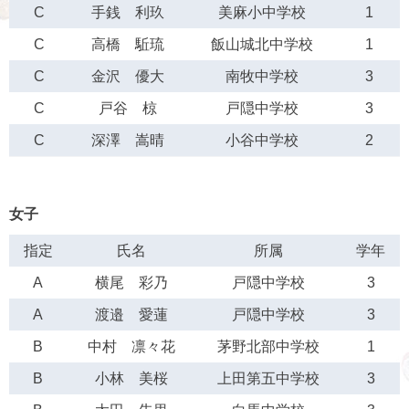
C
手銭 利玖
美麻小中学校
1
C
高橋 駈琉
飯山城北中学校
1
C
金沢 優大
南牧中学校
3
C
戸谷 椋
戸隠中学校
3
C
深澤 嵩晴
小谷中学校
2
女子
指定
氏名
所属
学年
A
横尾 彩乃
戸隠中学校
3
A
渡邉 愛蓮
戸隠中学校
3
B
中村 凛々花
茅野北部中学校
1
B
小林 美桜
上田第五中学校
3