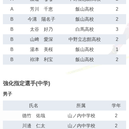
A
芳川 千恵
飯山高校
2
B
今溝 陽名子
飯山高校
2
B
太谷 好乃
白馬高校
3
B
山﨑 愛深
中野立志館高校
2
B
湯本 美桜
飯山高校
1
B
祢津 利宝
飯山高校
2
強化指定選手(中学)
男子
氏名
所属
学年
德竹 佑哉
山ノ内中学校
2
川邊 仁太
山ノ内中学校
2