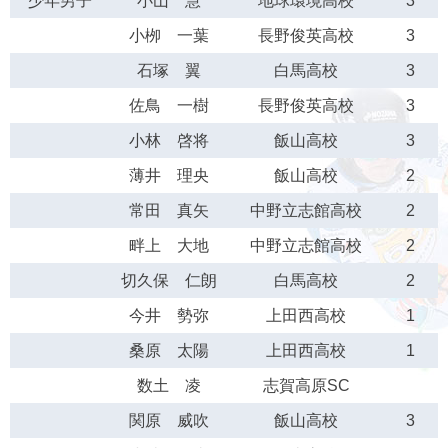
少年男子
小山 慧
地球環境高校
3
小栁 一葉
長野俊英高校
3
石塚 翼
白馬高校
3
佐鳥 一樹
長野俊英高校
3
小林 啓将
飯山高校
3
薄井 理央
飯山高校
2
常田 真矢
中野立志館高校
2
畔上 大地
中野立志館高校
2
切久保 仁朗
白馬高校
2
今井 勢弥
上田西高校
1
桑原 太陽
上田西高校
1
数土 凌
志賀高原SC
関原 威吹
飯山高校
3