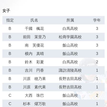
女子
指定
氏名
所属
学年
B
千國 楓花
白馬高校
3
B
前田 茉里乃
松商学園高校
3
B
南 芙優花
飯山高校
3
B
横内 真晴
飯山高校
3
B
鈴木 彩夏
白馬高校
2
B
吉川 円香
諏訪清陵高校
1
B
川原 穂乃果
長野吉田高校
1
B
川原 素代果
長野吉田高校
1
C
大西 珠巴
飯山高校
2
C
杉本 燿万歌
飯山高校
1