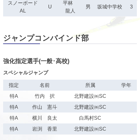
スノーボード
平林
U
男
坂城中学校
3
AL
龍人
ジャンプコンバインド部
強化指定選手(一般･高校)
スペシャルジャンプ
指定
名前
所属
学年
特A
竹内 択
北野建設㈱SC
特A
作山 憲斗
北野建設㈱SC
特A
横川 良太
白馬村SC
特A
岩渕 香里
北野建設㈱SC