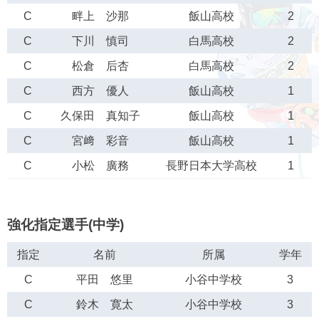
C
畔上 沙那
飯山高校
2
C
下川 慎司
白馬高校
2
C
松倉 后杏
白馬高校
2
C
西方 優人
飯山高校
1
C
久保田 真知子
飯山高校
1
C
宮﨑 彩音
飯山高校
1
C
小松 廣務
長野日本大学高校
1
強化指定選手(中学)
指定
名前
所属
学年
C
平田 悠里
小谷中学校
3
C
鈴木 寛太
小谷中学校
3