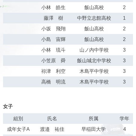
小林 皓生
飯山高校
2
藤澤 樹
中野立志館高校
1
小坂 飛翔
飯山高校
2
小島 宙輝
飯山高校
2
小林 琉斗
山ノ内中学校
3
小笠原 舜
飯山城北中学校
3
祢津 利空
木島平中学校
3
高橋 明流
木島平中学校
3
女子
組別
氏名
所属
学年
成年女子A
渡邉 祐佳
早稲田大学
4