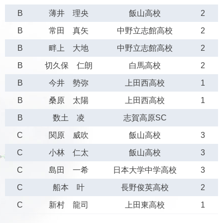
B
薄井 理央
飯山高校
2
B
常田 真矢
中野立志館高校
2
B
畔上 大地
中野立志館高校
2
B
切久保 仁朗
白馬高校
2
B
今井 勢弥
上田西高校
1
B
桑原 太陽
上田西高校
1
B
数土 凌
志賀高原SC
C
関原 威吹
飯山高校
3
C
小林 仁太
飯山高校
3
C
島田 一希
日本大学中学高校
3
C
船本 叶
長野俊英高校
2
C
新村 龍司
上田東高校
1