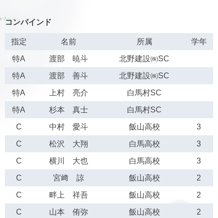
コンバインド
指定
名前
所属
学年
特A
渡部 暁斗
北野建設㈱SC
特A
渡部 善斗
北野建設㈱SC
特A
上村 亮介
白馬村SC
特A
杉本 真士
白馬村SC
C
中村 愛斗
飯山高校
3
C
松沢 大翔
白馬高校
3
C
横川 大也
白馬高校
3
C
宮﨑 諒
飯山高校
2
C
畔上 祥吾
飯山高校
2
C
山本 侑弥
飯山高校
2