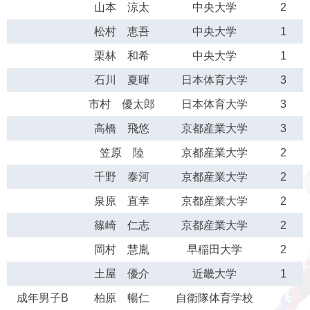
山本 涼太
中央大学
2
松村 恵吾
中央大学
1
栗林 和希
中央大学
1
石川 夏暉
日本体育大学
3
市村 優太郎
日本体育大学
3
高橋 飛悠
京都産業大学
3
笠原 陸
京都産業大学
2
千野 泰河
京都産業大学
2
泉原 直幸
京都産業大学
2
篠崎 仁志
京都産業大学
2
岡村 慧胤
早稲田大学
2
土屋 優介
近畿大学
1
成年男子B
柏原 暢仁
自衛隊体育学校