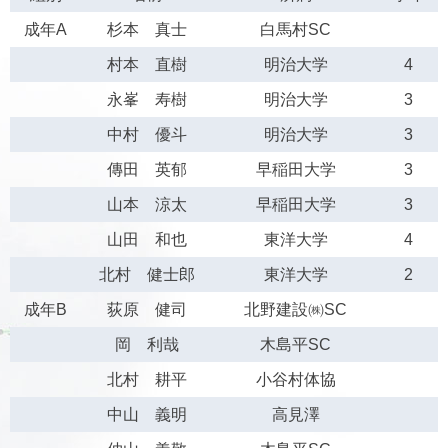
成年A
杉本 真士
白馬村SC
村本 直樹
明治大学
4
永峯 寿樹
明治大学
3
中村 優斗
明治大学
3
傳田 英郁
早稲田大学
3
山本 涼太
早稲田大学
3
山田 和也
東洋大学
4
北村 健士郎
東洋大学
2
成年B
荻原 健司
北野建設㈱SC
岡 利哉
木島平SC
北村 耕平
小谷村体協
中山 義明
高見澤