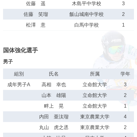
佐藤 遥
木島平中学校
3
佐藤 笑瑠
飯山城南中学校
2
松澤 意
白馬中学校
1
国体強化選手
男子
組別
氏名
所属
学年
成年男子A
高相 幸也
立命館大学
3
山本 雄陽
立命館大学
2
畔上 晃
立命館大学
1
内田 亜汰瑠
東京農業大学
4
丸山 虎之丞
東京農業大学
2