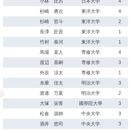
小林 比呂
日本大学
4
杉崎 勇次
東洋大学
4
杉崎 哲斗
東洋大学
2
長澤 匠吾
東洋大学
1
竹村 泰河
東洋大学
1
馬場 直人
専修大学
4
渡辺 基嗣
専修大学
3
外谷 涼太
専修大学
1
糸乗 佳太
明治大学
3
渡邊 万葉
明治大学
2
大塚 栄青
國學院大學
3
松倉 源帥
中央大学
3
酒井 悠司
中央大学
3