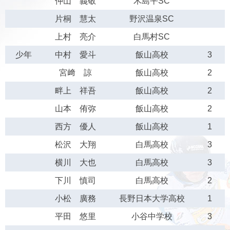
仲山 義敬
木島平SC
片桐 慧太
野沢温泉SC
上村 亮介
白馬村SC
少年
中村 愛斗
飯山高校
3
宮﨑 諒
飯山高校
2
畔上 祥吾
飯山高校
2
山本 侑弥
飯山高校
2
西方 優人
飯山高校
1
松沢 大翔
白馬高校
3
横川 大也
白馬高校
3
下川 慎司
白馬高校
2
小松 廣務
長野日本大学高校
1
平田 悠里
小谷中学校
3