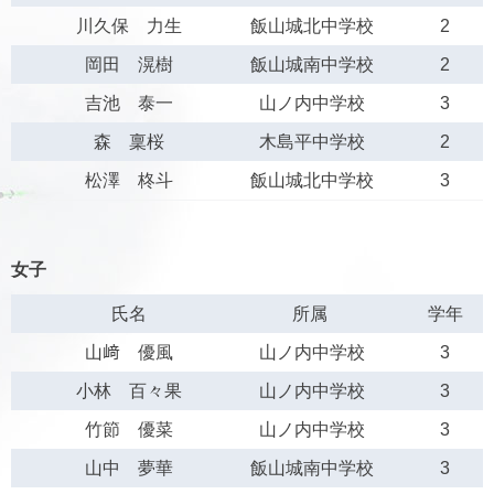
川久保 力生
飯山城北中学校
2
岡田 滉樹
飯山城南中学校
2
吉池 泰一
山ノ内中学校
3
森 稟桜
木島平中学校
2
松澤 柊斗
飯山城北中学校
3
女子
氏名
所属
学年
山﨑 優風
山ノ内中学校
3
小林 百々果
山ノ内中学校
3
竹節 優菜
山ノ内中学校
3
山中 夢華
飯山城南中学校
3