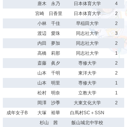
唐木 永乃
日本体育大学
4
宮崎 日香里
日本体育大学
2
小林 千佳
早稲田大学
2
渡辺 愛珠
同志社大学
3
内田 夢加
同志社大学
2
高橋 莉那
同志社大学
1
斎藤 眞夕
専修大学
2
山本 千明
東洋大学
2
山本 明里
専修大学
1
松村 明奈
立教大学
1
岡澤 沙季
大東文化大学
2
成年女子B
大塚 裕華
白馬村SC＋SSN
杉山 茜
飯山城北中学校