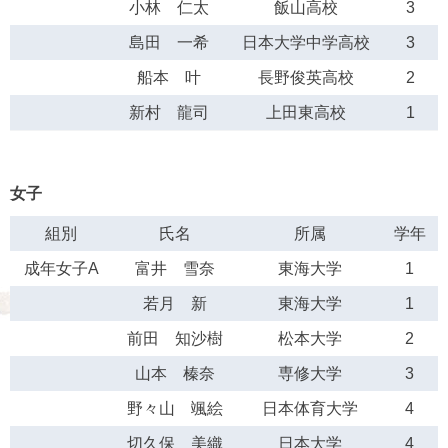
小林 仁太
飯山高校
3
島田 一希
日本大学中学高校
3
船本 叶
長野俊英高校
2
新村 龍司
上田東高校
1
女子
組別
氏名
所属
学年
成年女子A
富井 雪奈
東海大学
1
若月 新
東海大学
1
前田 知沙樹
松本大学
2
山本 榛奈
専修大学
3
野々山 颯絵
日本体育大学
4
切久保 美織
日本大学
4