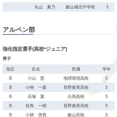
丸山 夏乃
飯山城北中学校
3
アルペン部
強化指定選手(高校*ジュニア)
男子
指定
氏名
所属
学年
B
小山 慧
地球環境高校
3
B
小栁 一葉
長野俊英高校
3
B
石塚 翼
白馬高校
3
B
佐鳥 一樹
長野俊英高校
3
B
小林 啓将
飯山高校
3