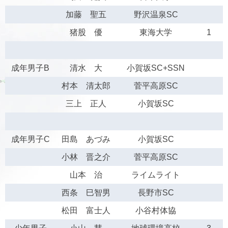
加藤 聖五
野沢温泉SC
猪股 優
東海大学
1
成年男子B
清水 大
小賀坂SC+SSN
村本 清太郎
菅平高原SC
三上 正人
小賀坂SC
成年男子C
田島 あづみ
小賀坂SC
小林 晋之介
菅平高原SC
山本 治
ライムライト
西条 巳智男
長野市SC
松田 富士人
小谷村体協