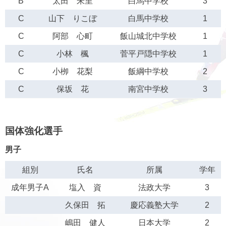
B
太田 朱里
白馬中学校
3
C
山下 りこぼ
白馬中学校
1
C
阿部 心町
飯山城北中学校
1
C
小林 楓
菅平戸隠中学校
1
C
小栁 花梨
飯綱中学校
2
C
保坂 花
南宮中学校
3
国体強化選手
男子
組別
氏名
所属
学年
成年男子A
塩入 資
法政大学
3
久保田 拓
慶応義塾大学
2
嶋田 健人
日本大学
2