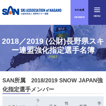
Skip
to
SAJ会員
content
MENU
MEMBER
2018／2019 (公財)長野県スキ
ー連盟強化指定選手名簿
POST
SAN所属 2018/2019 SNOW JAPAN強
化指定選手メンバー
ラ
性
学