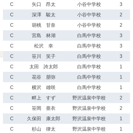
C
矢口 昂太
小谷中学校
3
C
深澤 駿太
小谷中学校
2
C
胡桃 甘奈
小谷中学校
2
C
宮島 林湖
白馬中学校
3
C
松沢 幸
白馬中学校
3
C
笹川 笑子
白馬中学校
3
C
太田 誇太郎
白馬中学校
1
C
花谷 朋弥
白馬中学校
1
C
横沢 雄咲
白馬中学校
1
C
畔上 すず
野沢温泉中学校
2
C
笹岡 亜衣
野沢温泉中学校
2
C
久保田 康太郎
野沢温泉中学校
1
C
杉山 律太
野沢温泉中学校
1