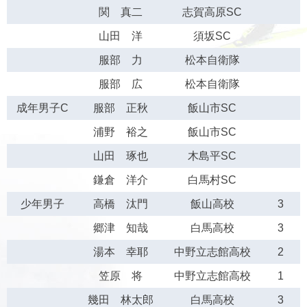
関 真二
志賀高原SC
山田 洋
須坂SC
服部 力
松本自衛隊
服部 広
松本自衛隊
成年男子C
服部 正秋
飯山市SC
浦野 裕之
飯山市SC
山田 琢也
木島平SC
鎌倉 洋介
白馬村SC
少年男子
高橋 汰門
飯山高校
3
郷津 知哉
白馬高校
3
湯本 幸耶
中野立志館高校
2
笠原 将
中野立志館高校
1
幾田 林太郎
白馬高校
3