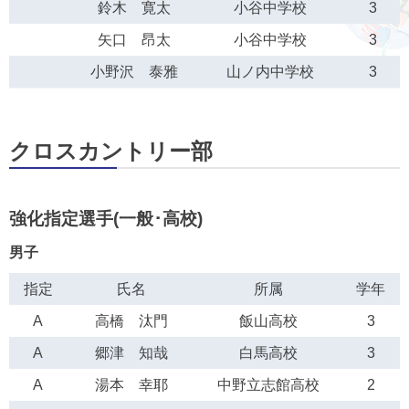
鈴木 寛太
小谷中学校
3
矢口 昂太
小谷中学校
3
小野沢 泰雅
山ノ内中学校
3
クロスカントリー部
強化指定選手(一般･高校)
男子
指定
氏名
所属
学年
A
高橋 汰門
飯山高校
3
A
郷津 知哉
白馬高校
3
A
湯本 幸耶
中野立志館高校
2