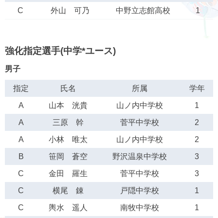
C
外山 可乃
中野立志館高校
1
強化指定選手(中学*ユース)
男子
指定
氏名
所属
学年
A
山本 洸貴
山ノ内中学校
1
A
三原 幹
菅平中学校
2
A
小林 唯太
山ノ内中学校
2
B
笹岡 蒼空
野沢温泉中学校
3
C
金田 羅生
菅平中学校
3
C
横尾 錬
戸隠中学校
1
C
輿水 遥人
南牧中学校
1