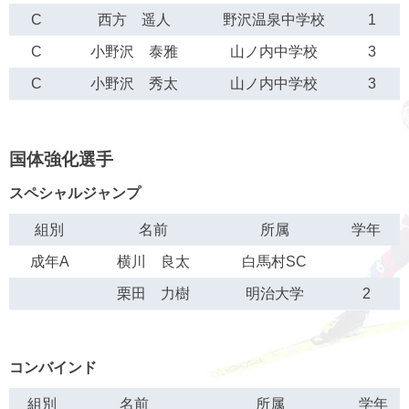
C
西方 遥人
野沢温泉中学校
1
C
小野沢 泰雅
山ノ内中学校
3
C
小野沢 秀太
山ノ内中学校
3
国体強化選手
スペシャルジャンプ
組別
名前
所属
学年
成年A
横川 良太
白馬村SC
栗田 力樹
明治大学
2
コンバインド
組別
名前
所属
学年