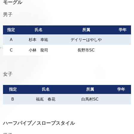
モーグル
男子
指定
氏名
所属
学年
A
杉本 幸祐
デイリーはやしや
C
小林 龍司
長野市SC
女子
指定
氏名
所属
学年
B
福嶌 春花
白馬村SC
ハーフパイプ／スロープスタイル