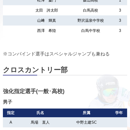
松澤 慶門
飯山高校
1
太田 誇太郎
白馬高校
3
山﨑 輝真
野沢温泉中学校
3
西澤 希陸
白馬中学校
3
※コンバインド選手はスペシャルジャンプも兼ねる
クロスカントリー部
強化指定選手(一般･高校)
男子
指定
氏名
所属
学年
A
馬場 直人
中野土建SC