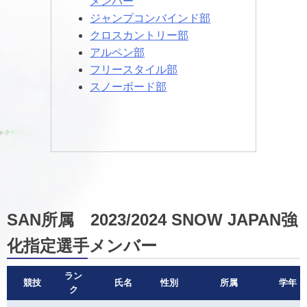
メンバー
ジャンプコンバインド部
クロスカントリー部
アルペン部
フリースタイル部
スノーボード部
SAN所属 2023/2024 SNOW JAPAN強
化指定選手メンバー
ラン
競技
氏名
性別
所属
学年
ク