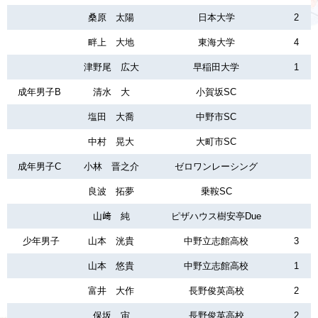
桑原 太陽
日本大学
2
畔上 大地
東海大学
4
津野尾 広大
早稲田大学
1
成年男子B
清水 大
小賀坂SC
塩田 大喬
中野市SC
中村 晃大
大町市SC
成年男子C
小林 晋之介
ゼロワンレーシング
良波 拓夢
乗鞍SC
山﨑 純
ピザハウス樹安亭Due
少年男子
山本 洸貴
中野立志館高校
3
山本 悠貴
中野立志館高校
1
富井 大作
長野俊英高校
2
保坂 宙
長野俊英高校
2