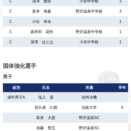
C
深澤 愛依
小谷中学校
3
C
富井 美森
野沢温泉中学校
3
C
小出 幸永
1
C
坂井田 花怜
野沢温泉中学校
1
C
深澤 ほとは
小谷中学校
1
国体強化選手
男子
組別
氏名
所属
学年
成年男子A
塩入 資
信州冷機
切久保 仁朗
法政大学
4
富井 大賀
野沢温泉SC
加藤 聖五
野沢温泉SC