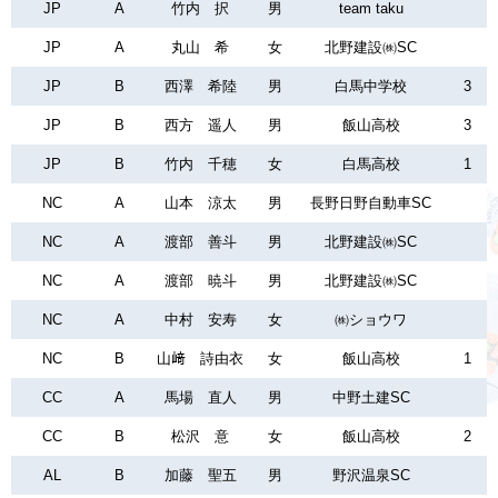
JP
A
竹内 択
男
team taku
JP
A
丸山 希
女
北野建設㈱SC
JP
B
西澤 希陸
男
白馬中学校
3
JP
B
西方 遥人
男
飯山高校
3
JP
B
竹内 千穂
女
白馬高校
1
NC
A
山本 涼太
男
長野日野自動車SC
NC
A
渡部 善斗
男
北野建設㈱SC
NC
A
渡部 暁斗
男
北野建設㈱SC
NC
A
中村 安寿
女
㈱ショウワ
NC
B
山﨑 詩由衣
女
飯山高校
1
CC
A
馬場 直人
男
中野土建SC
CC
B
松沢 意
女
飯山高校
2
AL
B
加藤 聖五
男
野沢温泉SC