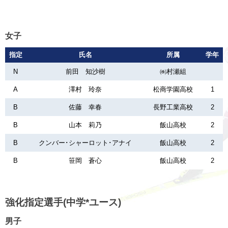
女子
指定
氏名
所属
学年
N
前田 知沙樹
㈱村瀬組
A
澤村 玲奈
松商学園高校
1
B
佐藤 幸春
長野工業高校
2
B
山本 莉乃
飯山高校
2
B
クンバー･シャーロット･アナイ
飯山高校
2
B
笹岡 蒼心
飯山高校
2
強化指定選手(中学*ユース)
男子