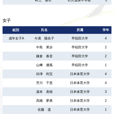
畔上 蒼野
野沢温泉中学校
3
女子
組別
氏名
所属
学年
成年女子A
今溝 陽名子
早稲田大学
4
中島 果歩
早稲田大学
2
鎌倉 春音
早稲田大学
2
山﨑 優風
早稲田大学
1
祢津 利宝
日本体育大学
4
芳川 千恵
日本体育大学
4
湯本 美桜
日本体育大学
3
髙橋 夢果
日本体育大学
2
佐藤 遥
日本体育大学
1