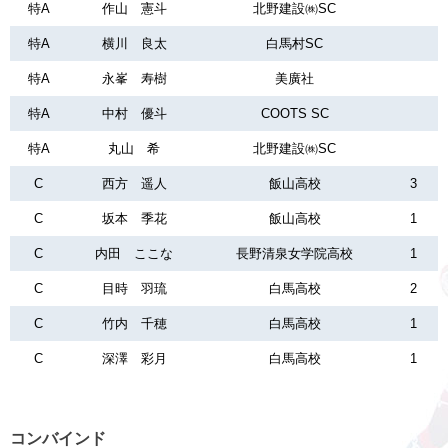
特A
作山 憲斗
北野建設㈱SC
特A
横川 良太
白馬村SC
特A
永峯 寿樹
美廣社
特A
中村 優斗
COOTS SC
特A
丸山 希
北野建設㈱SC
C
西方 遥人
飯山高校
3
C
坂本 季花
飯山高校
1
C
内田 ここな
長野清泉女学院高校
1
C
目時 羽琉
白馬高校
2
C
竹内 千穂
白馬高校
1
C
深澤 彩月
白馬高校
1
コンバインド