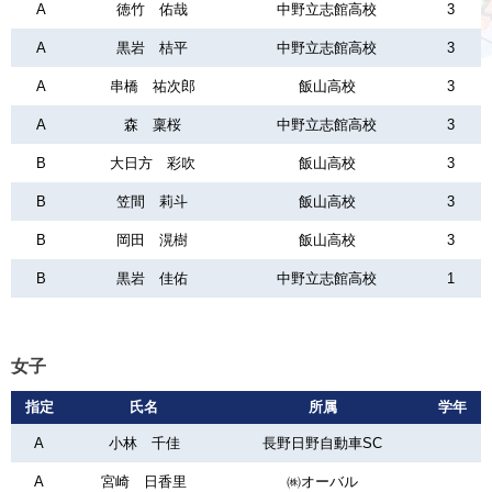
A
徳竹 佑哉
中野立志館高校
3
A
黒岩 桔平
中野立志館高校
3
A
串橋 祐次郎
飯山高校
3
A
森 稟桜
中野立志館高校
3
B
大日方 彩吹
飯山高校
3
B
笠間 莉斗
飯山高校
3
B
岡田 滉樹
飯山高校
3
B
黒岩 佳佑
中野立志館高校
1
女子
指定
氏名
所属
学年
A
小林 千佳
長野日野自動車SC
A
宮崎 日香里
㈱オーバル