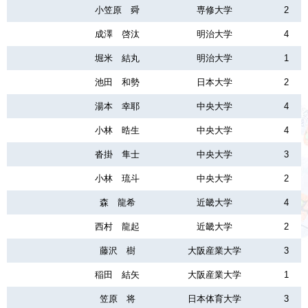
小笠原 舜
専修大学
2
成澤 啓汰
明治大学
4
堀米 結丸
明治大学
1
池田 和勢
日本大学
2
湯本 幸耶
中央大学
4
小林 晧生
中央大学
4
沓掛 隼士
中央大学
3
小林 琉斗
中央大学
2
森 龍希
近畿大学
4
西村 龍起
近畿大学
2
藤沢 樹
大阪産業大学
3
稲田 結矢
大阪産業大学
1
笠原 将
日本体育大学
3