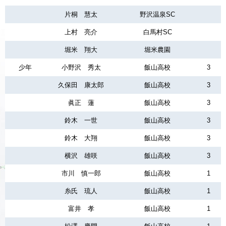
片桐 慧太
野沢温泉SC
上村 亮介
白馬村SC
堀米 翔大
堀米農園
少年
小野沢 秀太
飯山高校
3
久保田 康太郎
飯山高校
3
眞正 蓮
飯山高校
3
鈴木 一世
飯山高校
3
鈴木 大翔
飯山高校
3
横沢 雄咲
飯山高校
3
市川 慎一郎
飯山高校
1
糸氏 琉人
飯山高校
1
富井 孝
飯山高校
1