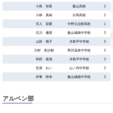
小島 弥星
飯山高校
2
小林 真緒
白馬高校
2
宮入 彩愛
中野立志館高校
1
石川 優菜
飯山城南中学校
3
山田 桃子
木島平中学校
3
川村 美沙都
野沢温泉中学校
3
和田 亜海
木島平中学校
3
笠原 れい
山ノ内中学校
3
伊東 咲幸
飯山城南中学校
3
アルペン部