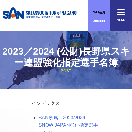
Skip
to
SAJ会員
content
MENU
MEMBER
2023／2024 (公財)長野県スキ
ー連盟強化指定選手名簿
POST
インデックス
SAN所属 2023/2024
SNOW JAPAN強化指定選手