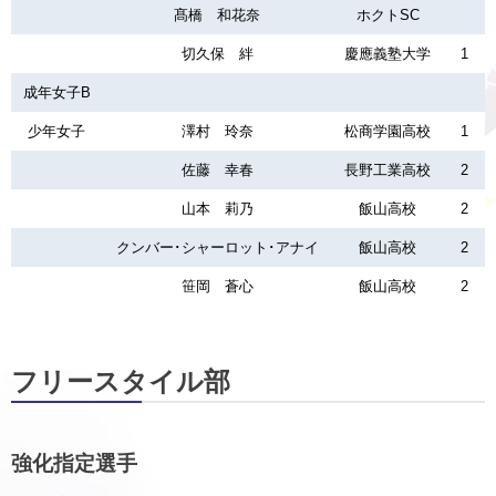
髙橋 和花奈
ホクトSC
切久保 絆
慶應義塾大学
1
成年女子B
少年女子
澤村 玲奈
松商学園高校
1
佐藤 幸春
長野工業高校
2
山本 莉乃
飯山高校
2
クンバー･シャーロット･アナイ
飯山高校
2
笹岡 蒼心
飯山高校
2
フリースタイル部
強化指定選手