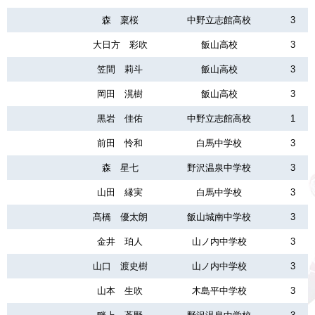
森 稟桜
中野立志館高校
3
大日方 彩吹
飯山高校
3
笠間 莉斗
飯山高校
3
岡田 滉樹
飯山高校
3
黒岩 佳佑
中野立志館高校
1
前田 怜和
白馬中学校
3
森 星七
野沢温泉中学校
3
山田 縁実
白馬中学校
3
髙橋 優太朗
飯山城南中学校
3
金井 珀人
山ノ内中学校
3
山口 渡史樹
山ノ内中学校
3
山本 生吹
木島平中学校
3