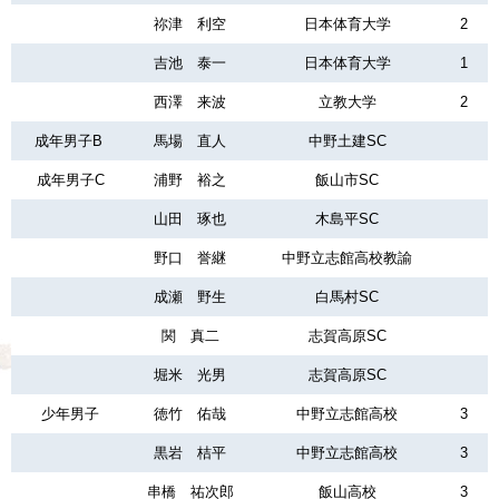
祢津 利空
日本体育大学
2
吉池 泰一
日本体育大学
1
西澤 来波
立教大学
2
成年男子B
馬場 直人
中野土建SC
成年男子C
浦野 裕之
飯山市SC
山田 琢也
木島平SC
野口 誉継
中野立志館高校教諭
成瀬 野生
白馬村SC
関 真二
志賀高原SC
堀米 光男
志賀高原SC
少年男子
徳竹 佑哉
中野立志館高校
3
黒岩 桔平
中野立志館高校
3
串橋 祐次郎
飯山高校
3