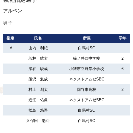
アルペン
男子
指定
氏名
所属
学年
A
山内 利紀
白馬村SC
若林 絃太
篠ノ井西中学校
2
瀨在 駿成
小諸市立野岸小学校
6
須沢 魁成
ネクストアムゼSBC
村上 創太
岡谷東高校
2
近江 佑眞
ネクストアムゼSBC
松島 悠吾
白馬村SC
久保田 魁斗
白馬村SC