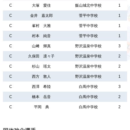
C
大塚 愛佳
飯山城北中学校
1
C
金井 嘉太郎
菅平中学校
1
C
峯村 大雅
菅平中学校
1
C
村本 純音
菅平中学校
1
C
山﨑 輝真
野沢温泉中学校
3
C
久保田 凛々子
野沢温泉中学校
2
C
杉山 瑶太
野沢温泉中学校
2
C
西方 敦人
野沢温泉中学校
1
C
西澤 希陸
白馬中学校
3
C
橋本 岳音
白馬中学校
2
C
平岡 典
白馬中学校
2