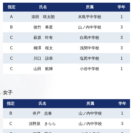
指定
氏名
所属
学年
A
添田 咲太朗
木島平中学校
1
B
徳竹 希星
山ノ内中学校
3
C
萩原 叶有
白馬中学校
3
C
楜澤 桜太
浅間中学校
3
C
川口 諒恭
塩尻中学校
1
C
山田 航輝
小谷中学校
1
女子
指定
氏名
所属
学年
B
井戸 志春
山ノ内中学校
1
C
須野原 きらら
山ノ内中学校
3