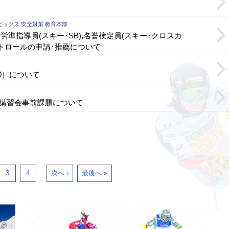
ピックス 安全対策 教育本部
功労準指導員(スキー･SB),名誉検定員(スキー･クロスカ
パトロールの申請･推薦について
0）について
成講習会事前課題について
3
4
次へ ›
最後へ »