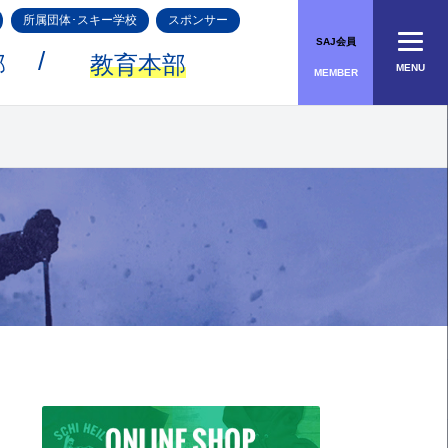
所属団体･スキー学校
スポンサー
SAJ会員
部
教育本部
MENU
MEMBER