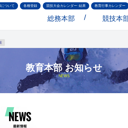
Nについて
各種登録
競技大会カレンダー･結果
教育行事カレンダー
総務本部
競技本
策
教育本部 お知らせ
NEWS