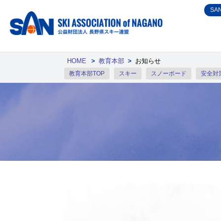
Skip
SA
to
content
HOME
>
教育本部
>
お知らせ
教育本部TOP
スキー
スノーボード
安全対