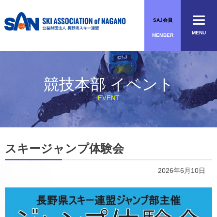
Skip
to
SAJ会員
content
MENU
MEMBER
競技本部 イベント
EVENT
スキージャンプ体験会
2026年6月10日