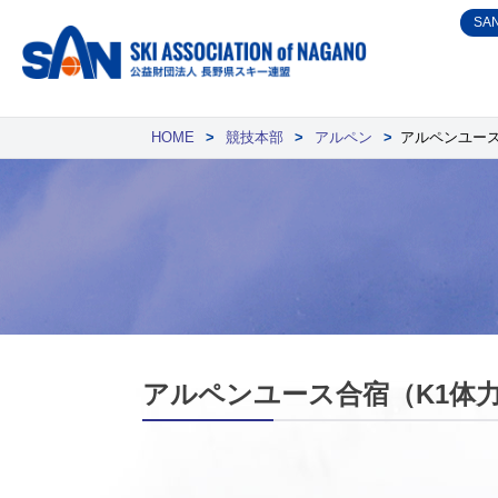
Skip
SA
to
content
HOME
>
競技本部
>
アルペン
>
アルペンユー
アルペンユース合宿（K1体