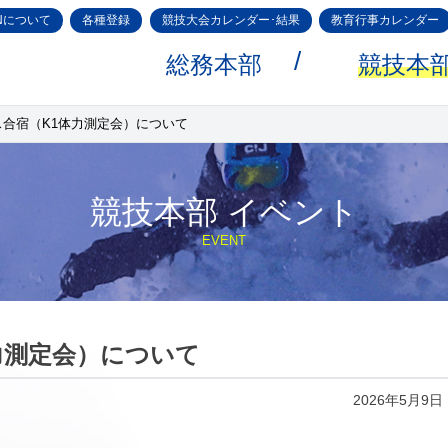
Nについて
各種登録
競技大会カレンダー･結果
教育行事カレンダー
総務本部
競技本
ス合宿（K1体力測定会）について
競技本部 イベント
EVENT
力測定会）について
2026年5月9日