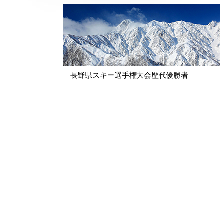
ゲ
ー
シ
ョ
長野県スキー選手権大会歴代優勝者
ン