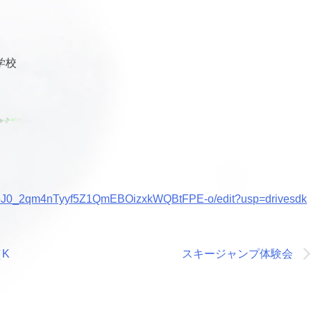
学校
uht6J0_2qm4nTyyf5Z1QmEBOizxkWQBtFPE-o/edit?usp=drivesdk
K
スキージャンプ体験会