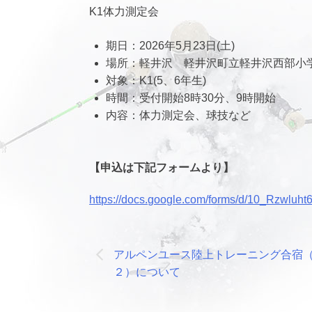
K1体力測定会
期日：2026年5月23日(土)
場所：軽井沢 軽井沢町立軽井沢西部小
対象：K1(5、6年生)
時間：受付開始8時30分、9時開始
内容：体力測定会、球技など
【申込は下記フォームより】
https://docs.google.com/forms/d/10_Rzwl
投
アルペンユース陸上トレーニング合宿（
稿
２）について
ナ
ビ