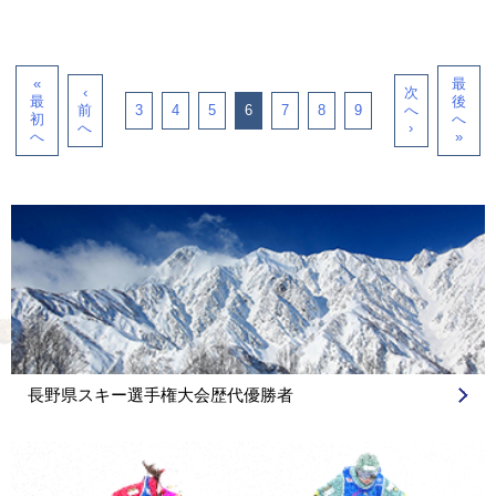
«
最
‹
次
最
後
前
3
4
5
6
7
8
9
へ
初
へ
へ
›
へ
»
長野県スキー選手権大会歴代優勝者