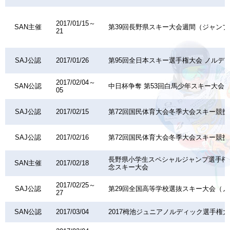
2017/01/15～
SAN主催
第39回長野県スキー大会週間（ジャン
21
SAJ公認
2017/01/26
第95回全日本スキー選手権大会 ノルデ
2017/02/04～
SAN公認
中日杯争奪 第53回白馬少年スキー大会
05
SAJ公認
2017/02/15
第72回国民体育大会冬季大会スキー競
SAJ公認
2017/02/16
第72回国民体育大会冬季大会スキー競
長野県小学生スペシャルジャンプ選手権大
SAN主催
2017/02/18
念スキー大会
2017/02/25～
SAJ公認
第29回全国高等学校選抜スキー大会（
27
SAN公認
2017/03/04
2017栂池ジュニアノルディック選手権