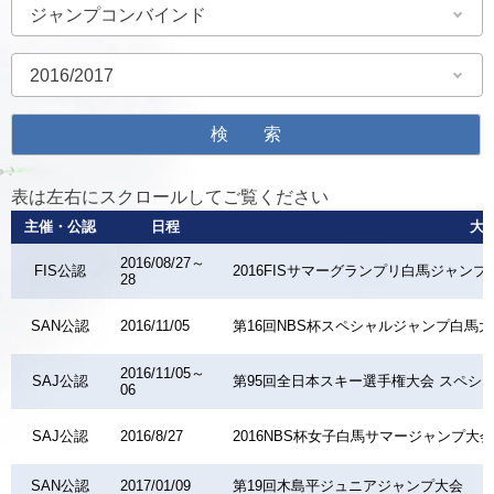
表は左右にスクロールしてご覧ください
主催・公認
日程
大
2016/08/27～
FIS公認
2016FISサマーグランプリ白馬ジャンフ
28
SAN公認
2016/11/05
第16回NBS杯スペシャルジャンプ白馬
2016/11/05～
SAJ公認
第95回全日本スキー選手権大会 スペシ
06
SAJ公認
2016/8/27
2016NBS杯女子白馬サマージャンプ大会
SAN公認
2017/01/09
第19回木島平ジュニアジャンプ大会