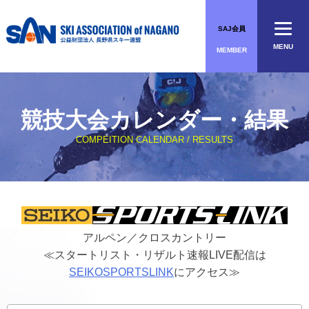
Skip
to
SAJ会員
content
MENU
MEMBER
競技大会カレンダー・結果
COMPEITION CALENDAR / RESULTS
アルペン／クロスカントリー
≪スタートリスト・リザルト速報LIVE配信は
SEIKOSPORTSLINK
にアクセス≫