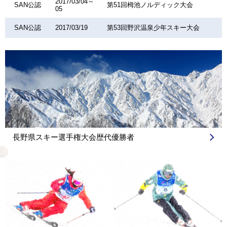
2017/03/04～
SAN公認
第51回栂池ノルディック大会
05
SAN公認
2017/03/19
第53回野沢温泉少年スキー大会
長野県スキー選手権大会歴代優勝者