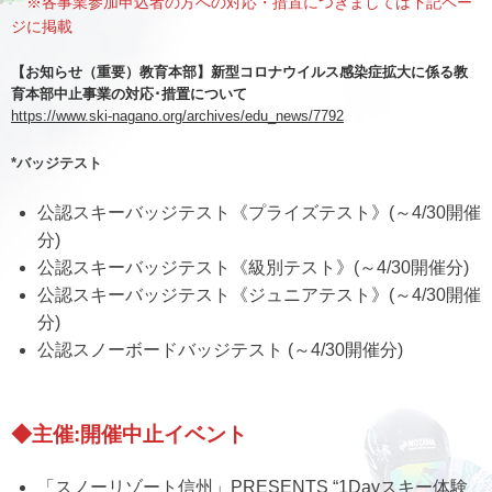
※各事業参加申込者の方への対応・措置につきましては下記ペー
ジに掲載
【お知らせ（重要）教育本部】新型コロナウイルス感染症拡大に係る教
育本部中止事業の対応･措置について
https://www.ski-nagano.org/archives/edu_news/7792
*バッジテスト
公認スキーバッジテスト《プライズテスト》(～4/30開催
分)
公認スキーバッジテスト《級別テスト》(～4/30開催分)
公認スキーバッジテスト《ジュニアテスト》(～4/30開催
分)
公認スノーボードバッジテスト (～4/30開催分)
◆
主催:開催中止イベント
「スノーリゾート信州」PRESENTS “1Dayスキー体験