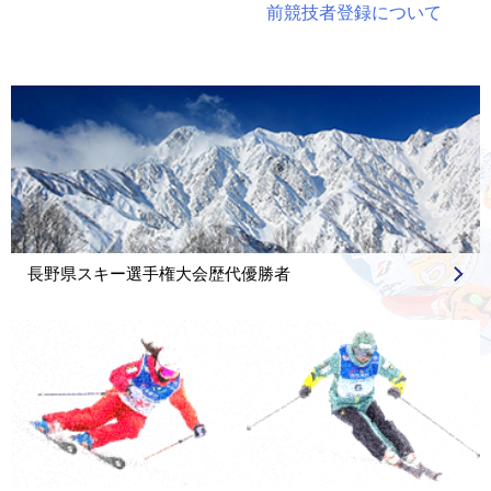
前競技者登録について
ナ
ビ
ゲ
ー
シ
ョ
ン
長野県スキー選手権大会歴代優勝者