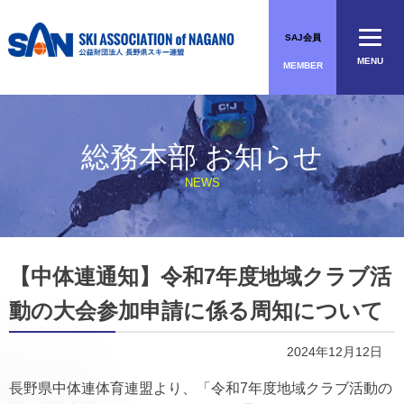
Skip
to
SAJ会員
content
MENU
MEMBER
総務本部 お知らせ
NEWS
【中体連通知】令和7年度地域クラブ活
動の大会参加申請に係る周知について
2024年12月12日
長野県中体連体育連盟より、「令和7年度地域クラブ活動の