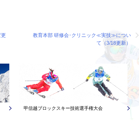
変更
教育本部 研修会･クリニック≪実技≫につい
て（3/18更新）
甲信越ブロックスキー技術選手権大会