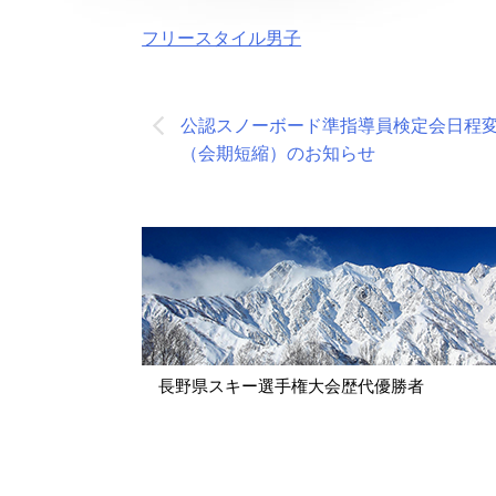
フリースタイル男子
投
公認スノーボード準指導員検定会日程
稿
（会期短縮）のお知らせ
ナ
ビ
ゲ
ー
シ
ョ
長野県スキー選手権大会歴代優勝者
ン