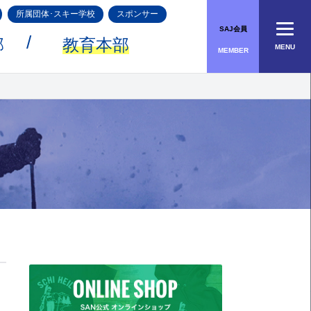
所属団体･スキー学校
スポンサー
SAJ会員
部
教育本部
MENU
MEMBER