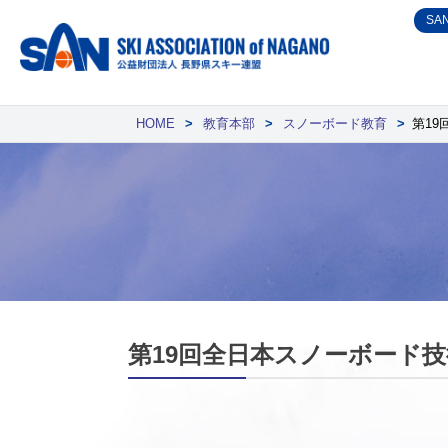
Skip
SA
to
content
HOME
>
教育本部
>
スノーボード教育
>
第1
第19回全日本スノーボード