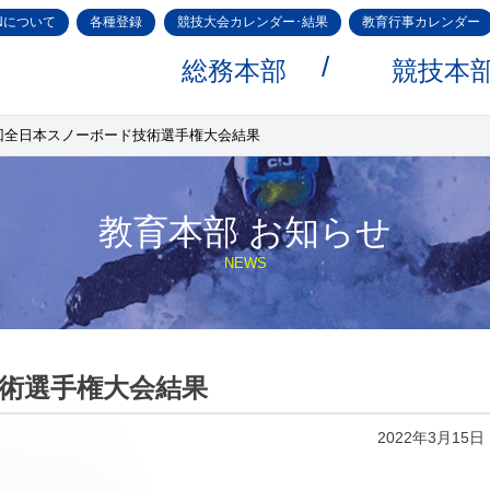
Nについて
各種登録
競技大会カレンダー･結果
教育行事カレンダー
総務本部
競技本
9回全日本スノーボード技術選手権大会結果
教育本部 お知らせ
NEWS
技術選手権大会結果
2022年3月15日