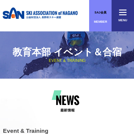
Skip
to
SAJ会員
content
MENU
MEMBER
教育本部 イベント＆合宿
EVENT & TRAINING
Event & Training