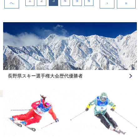
1
2
3
4
5
6
へ
›
»
長野県スキー選手権大会歴代優勝者