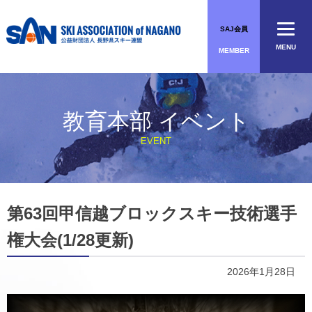
Skip
to
SAJ会員
content
MENU
MEMBER
教育本部 イベント
EVENT
第63回甲信越ブロックスキー技術選手
権大会(1/28更新)
2026年1月28日