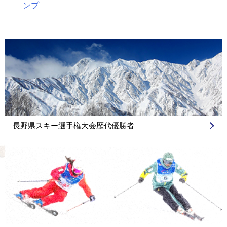
ナ
ンプ
ビ
ゲ
ー
シ
ョ
ン
長野県スキー選手権大会歴代優勝者