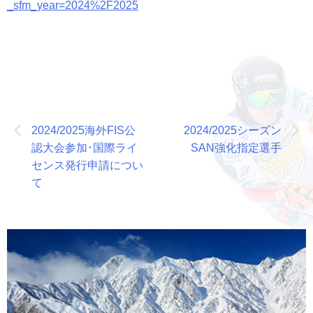
_sfm_year=2024%2F2025
投
2024/2025海外FIS公
2024/2025シーズン
稿
認大会参加･国際ライ
SAN強化指定選手
ナ
センス発行申請につい
て
ビ
ゲ
ー
シ
ョ
ン