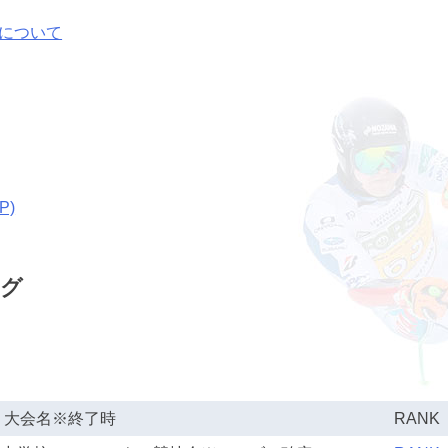
について
P)
ング
大会名※終了時
RANK