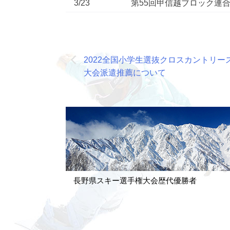
3/23
第55回甲信越ブロック連
投
2022全国小学生選抜クロスカントリー
稿
大会派遣推薦について
ナ
ビ
ゲ
ー
シ
ョ
長野県スキー選手権大会歴代優勝者
ン