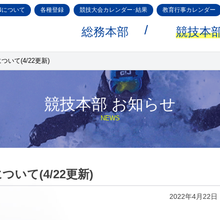
Nについて
各種登録
競技大会カレンダー･結果
教育行事カレンダー
総務本部
競技本
いて(4/22更新)
競技本部 お知らせ
NEWS
いて(4/22更新)
2022年4月22日