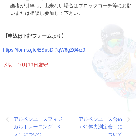
護者が引率し、出来ない場合はブロックコーチ等にお願
いまたは相談し参加して下さい。
【申込は下記フォームより】
https://forms.gle/ESusDi7qW6gZ64rz9
〆切：10月13日厳守
投
アルペンユースフィジ
アルペンユース合宿
稿
カルトレーニング（K
（K1体力測定会）に
ナ
２）について
ついて