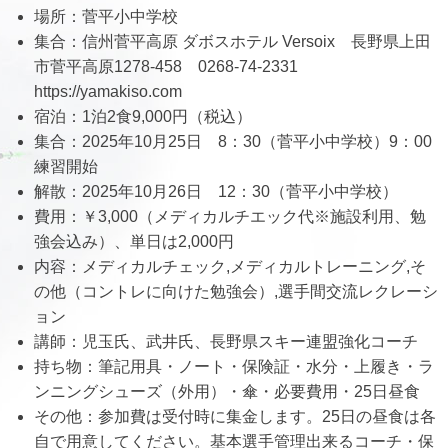
場所：菅平小中学校
集合：信州菅平高原 ダボスホテル Versoix 長野県上田
市菅平高原1278-458 0268-74-2331
https://yamakiso.com
宿泊：1泊2食9,000円（税込）
集合：2025年10月25日 8：30（菅平小中学校）9：00
練習開始
解散：2025年10月26日 12：30（菅平小中学校）
費用：￥3,000（メディカルチエック代※施設利用、勉
強会込み）、単日は2,000円
内容：メディカルチェック,メディカルトレーニング,そ
の他（コントレに向けた勉強会）,選手間交流レクレーシ
ョン
講師：児玉氏、武井氏、長野県スキー連盟強化コーチ
持ち物：筆記用具・ノート・保険証・水分・上履き・ラ
ンニングシューズ（外用）・傘・必要費用・25日昼食
その他：参加費は受付時に集金します。25日の昼食は各
自で用意してください。基本選手管理出来るコーチ・保