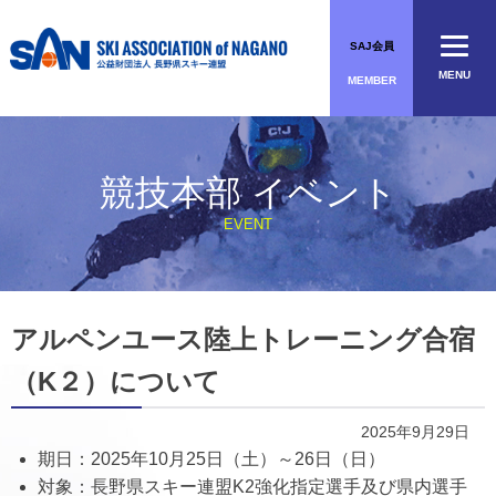
Skip
to
SAJ会員
content
MENU
MEMBER
競技本部 イベント
EVENT
アルペンユース陸上トレーニング合宿
（K２）について
2025年9月29日
期日：2025年10月25日（土）～26日（日）
対象：長野県スキー連盟K2強化指定選手及び県内選手