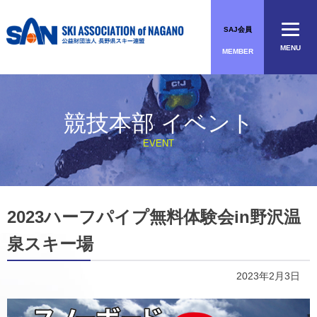
Skip
to
SAJ会員
content
MENU
MEMBER
競技本部 イベント
EVENT
2023ハーフパイプ無料体験会in野沢温
泉スキー場
2023年2月3日