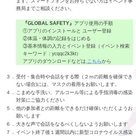
ます。スマートフォンをお持ちでない方はイベント事
務局までご相談ください。
『GLOBAL SAFETY』
アプリ使用の手順
①アプリのインストールと ユーザー登録
②体温・体調の記録をはじめる
③基本情報の入力とイベント登録（イベント検索
キーワード：ycqqc2k3kt）
アプリのダウンロードなどは
こちら
から
３．
受付・集合時や会話をする際（２ｍの距離を確保でき
ない場合)には、マスクの着用をお願いします。
４．
こまめな手洗い、アルコール等による手指消毒の感染
対策にご協力ください
５．
他の参加者との距離をできるだけ確保いただくようお
願いします
６．
大きな声で会話をなるべくしないようお願いします
７．
イベント終了後１週間以内に新型コロナウイルス感染