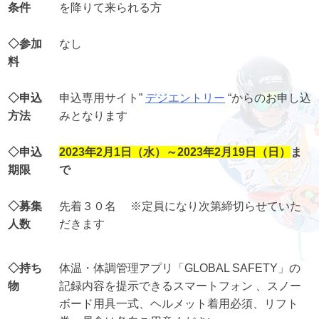
条件
を降りて来られる方
◇参加
なし
料
◇申込
申込専用サイト”
デジエントリー
“からのお申し込
方法
みとなります
◇申込
2023年2月1日（水）～2023年2月19日（日）
ま
期限
で
◇募集
先着３０名 ※定員になり次第締切らせていた
人数
だきます
◇持ち
体温・体調管理アプリ「GLOBAL SAFETY」の
物
記録内容を提示できるスマートフォン 、スノー
ボード用具一式、ヘルメット着用必須、リフト